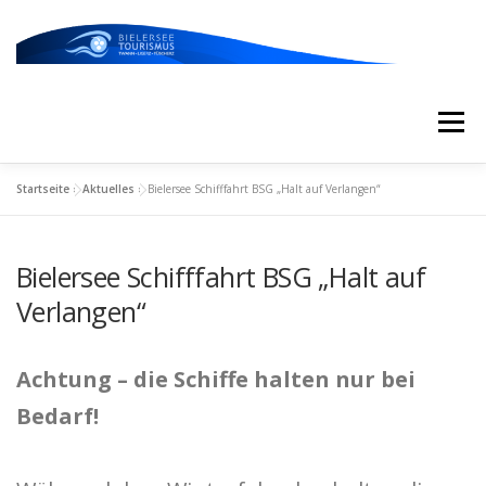
Zum
Inhalt
springen
Menü
Startseite
»
Aktuelles
»
Bielersee Schifffahrt BSG „Halt auf Verlangen“
START
AKTUELLES
KALENDER
Bielersee Schifffahrt BSG „Halt auf
ERLEBNISSE & ATTRAKTIONEN
Verlangen“
ESSEN/TRINKEN/SCHLAFEN
UNTERWEGS
Achtung – die Schiffe halten nur bei
Bedarf!
ÜBER UNS