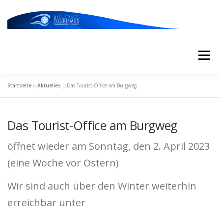
Zum
Inhalt
springen
Menü
Startseite
»
Aktuelles
»
Das Tourist-Office am Burgweg
START
AKTUELLES
KALENDER
Das Tourist-Office am Burgweg
ERLEBNISSE & ATTRAKTIONEN
öffnet wieder am Sonntag, den 2. April 2023
(eine Woche vor Ostern)
ESSEN/TRINKEN/SCHLAFEN
UNTERWEGS
Wir sind auch über den Winter weiterhin
erreichbar unter
ÜBER UNS