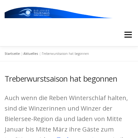
Zum
Inhalt
springen
Menü
Startseite
»
Aktuelles
»
Treberwurstsaison hat begonnen
START
AKTUELLES
KALENDER
Treberwurstsaison hat begonnen
ERLEBNISSE & ATTRAKTIONEN
Auch wenn die Reben Winterschlaf halten,
ESSEN/TRINKEN/SCHLAFEN
UNTERWEGS
sind die Winzerinnen und Winzer der
Bielersee-Region da und laden von Mitte
ÜBER UNS
Januar bis Mitte März ihre Gäste zum