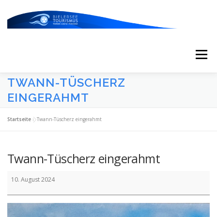
Zum
Inhalt
springen
Menü
TWANN-TÜSCHERZ
START
AKTUELLES
KALENDER
EINGERAHMT
Startseite
»
Twann-Tüscherz eingerahmt
ERLEBNISSE & ATTRAKTIONEN
Twann-Tüscherz eingerahmt
ESSEN/TRINKEN/SCHLAFEN
UNTERWEGS
Twann-
10. August 2024
Tüscherz
eingerahmt
ÜBER UNS