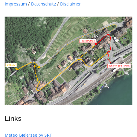
Impressum
/
Datenschutz
/
Disclaimer
Links
Meteo Bielersee by SRF