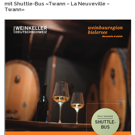
Weinkeller
mit Shuttle-Bus «Twann – La Neuveville –
am
Twann»
Bielersee