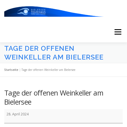
Zum
Inhalt
springen
Menü
TAGE DER OFFENEN
START
AKTUELLES
KALENDER
WEINKELLER AM BIELERSEE
Startseite
»
Tage der offenen Weinkeller am Bielersee
ERLEBNISSE & ATTRAKTIONEN
Tage der offenen Weinkeller am
ESSEN/TRINKEN/SCHLAFEN
UNTERWEGS
Bielersee
Tage
28. April 2024
der
ÜBER UNS
offenen