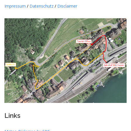
Impressum
/
Datenschutz
/
Disclaimer
Links