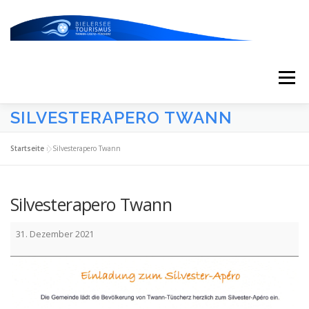
Zum
Inhalt
springen
Menü
SILVESTERAPERO TWANN
START
AKTUELLES
KALENDER
Startseite
»
Silvesterapero Twann
ERLEBNISSE & ATTRAKTIONEN
Silvesterapero Twann
Silvesterapero
ESSEN/TRINKEN/SCHLAFEN
UNTERWEGS
31. Dezember 2021
Twann
ÜBER UNS