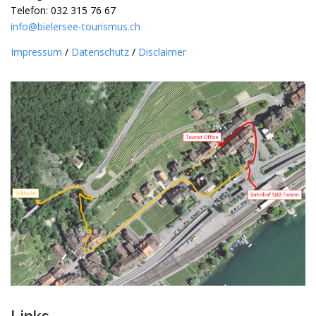
Telefon: 032 315 76 67
info@bielersee-tourismus.ch
Impressum
/
Datenschutz
/
Disclaimer
Links