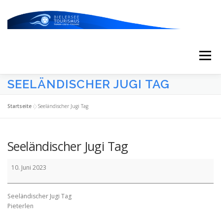
Zum
Inhalt
springen
Menü
SEELÄNDISCHER JUGI TAG
START
AKTUELLES
KALENDER
Startseite
»
Seeländischer Jugi Tag
ERLEBNISSE & ATTRAKTIONEN
Seeländischer Jugi Tag
Seeländischer
ESSEN/TRINKEN/SCHLAFEN
UNTERWEGS
10. Juni 2023
Jugi
Tag
Seeländischer Jugi Tag
ÜBER UNS
Pieterlen