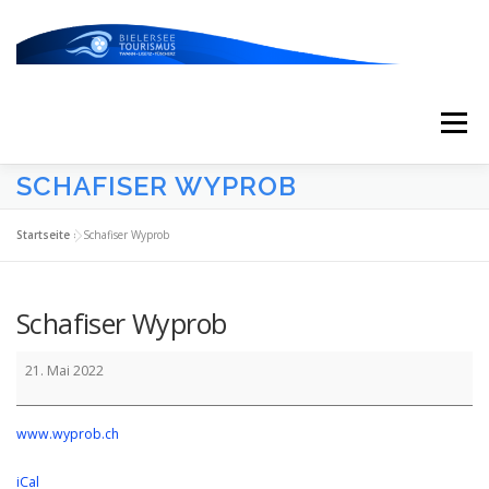
Zum
Inhalt
springen
Menü
SCHAFISER WYPROB
START
AKTUELLES
KALENDER
Startseite
»
Schafiser Wyprob
ERLEBNISSE & ATTRAKTIONEN
Schafiser Wyprob
Schafiser
ESSEN/TRINKEN/SCHLAFEN
UNTERWEGS
21. Mai 2022
Wyprob
www.wyprob.ch
ÜBER UNS
iCal