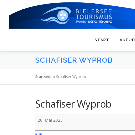
Zum
Inhalt
springen
START
AKTUE
SCHAFISER WYPROB
Startseite
»
Schafiser Wyprob
Schafiser Wyprob
Schafiser
20. Mai 2023
Wyprob
iCal