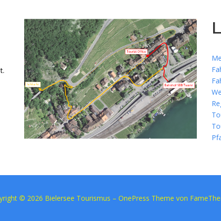
L
Me
Fa
t.
Fa
We
Re
To
To
Pf
yright © 2026 Bielersee Tourismus
–
OnePress
Theme von FameTh