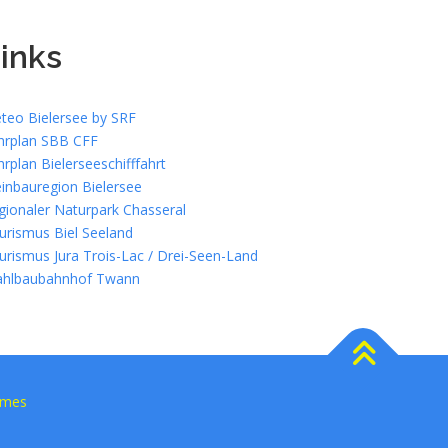
inks
teo Bielersee by SRF
hrplan SBB CFF
hrplan Bielerseeschifffahrt
inbauregion Bielersee
gionaler Naturpark Chasseral
urismus Biel Seeland
urismus Jura Trois-Lac / Drei-Seen-Land
ahlbaubahnhof Twann
emes