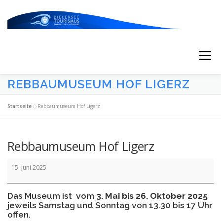
Zum
Inhalt
springen
Menü
REBBAUMUSEUM HOF LIGERZ
START
AKTUELLES
KALENDER
Startseite
»
Rebbaumuseum Hof Ligerz
ERLEBNISSE & ATTRAKTIONEN
Rebbaumuseum Hof Ligerz
Rebbaumuseum
ESSEN/TRINKEN/SCHLAFEN
UNTERWEGS
15. Juni 2025
Hof
Ligerz
Das Museum ist vom
3. Mai bis 26. Oktober 2025
ÜBER UNS
jeweils Samstag und Sonntag von 13.30 bis 17 Uhr
offen.