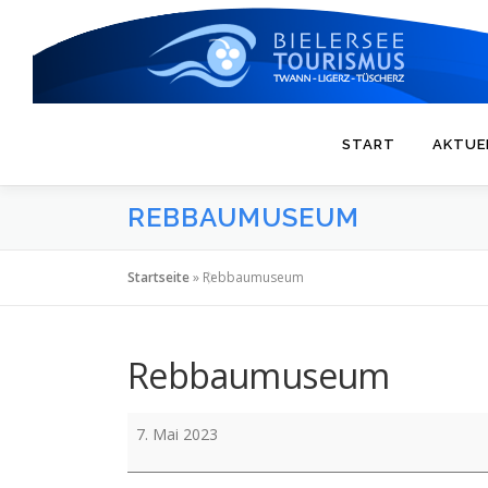
Zum
Inhalt
springen
START
AKTUE
REBBAUMUSEUM
Startseite
»
Rebbaumuseum
Rebbaumuseum
Rebbaumuseum
7. Mai 2023