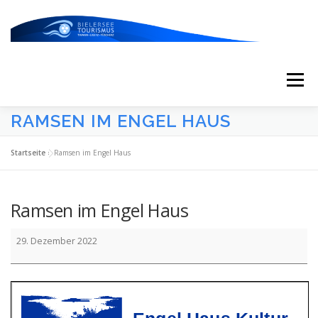
Zum
Inhalt
springen
Menü
RAMSEN IM ENGEL HAUS
START
AKTUELLES
KALENDER
Startseite
»
Ramsen im Engel Haus
ERLEBNISSE & ATTRAKTIONEN
Ramsen im Engel Haus
Ramsen
ESSEN/TRINKEN/SCHLAFEN
UNTERWEGS
29. Dezember 2022
im
Engel
Haus
ÜBER UNS