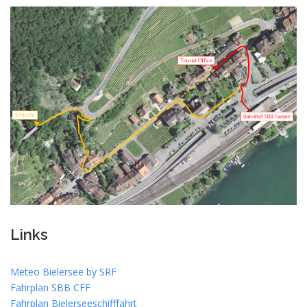
Links
Meteo Bielersee by SRF
Fahrplan SBB CFF
Fahrplan Bielerseeschifffahrt