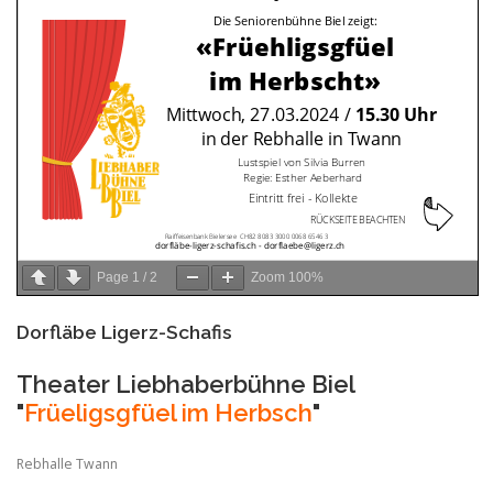
Page
1
/
2
Zoom
100%
Dorfläbe Ligerz-Schafis
Theater Liebhaberbühne Biel
"
Früeligsgfüel im Herbsch
"
Rebhalle Twann