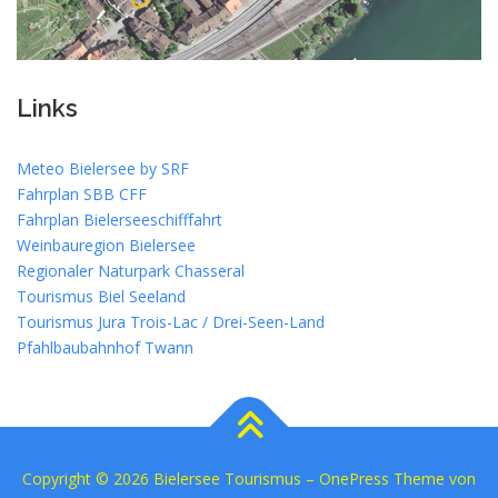
Links
Meteo Bielersee by SRF
Fahrplan SBB CFF
Fahrplan Bielerseeschifffahrt
Weinbauregion Bielersee
Regionaler Naturpark Chasseral
Tourismus Biel Seeland
Tourismus Jura Trois-Lac / Drei-Seen-Land
Pfahlbaubahnhof Twann
Copyright © 2026 Bielersee Tourismus
–
OnePress
Theme von