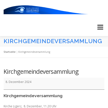
Zum
Inhalt
springen
Menü
KIRCHGEMEINDEVERSAMMLUNG
START
AKTUELLES
KALENDER
Startseite
»
Kirchgemeindeversammlung
ERLEBNISSE & ATTRAKTIONEN
Kirchgemeindeversammlung
Kirchgemeindeversammlung
ESSEN/TRINKEN/SCHLAFEN
UNTERWEGS
8. Dezember 2024
Kirchgemeindeversammlung
ÜBER UNS
Kirche Ligerz, 8. Dezember, 11.20 Uhr