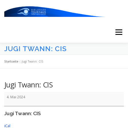
Zum
Inhalt
springen
Menü
JUGI TWANN: CIS
START
AKTUELLES
KALENDER
Startseite
»
Jugi Twann: CIS
ERLEBNISSE & ATTRAKTIONEN
Jugi Twann: CIS
Jugi
ESSEN/TRINKEN/SCHLAFEN
UNTERWEGS
4. Mai 2024
Twann:
CIS
Jugi Twann: CIS
ÜBER UNS
iCal