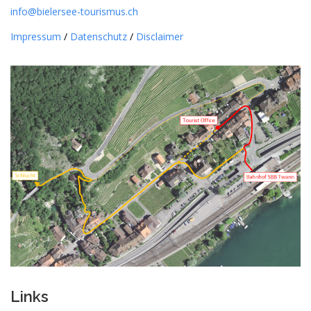
info@bielersee-tourismus.ch
Impressum
/
Datenschutz
/
Disclaimer
Links