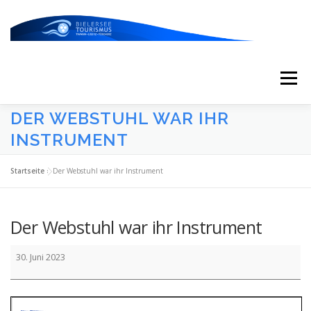
Zum
Inhalt
springen
Menü
DER WEBSTUHL WAR IHR
START
AKTUELLES
KALENDER
INSTRUMENT
Startseite
»
Der Webstuhl war ihr Instrument
ERLEBNISSE & ATTRAKTIONEN
Der Webstuhl war ihr Instrument
ESSEN/TRINKEN/SCHLAFEN
UNTERWEGS
Der
30. Juni 2023
Webstuhl
war
ÜBER UNS
ihr
Instrument