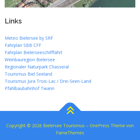
Links
Meteo Bielersee by SRF
Fahrplan SBB CFF
Fahrplan Bielerseeschifffahrt
Weinbauregion Bielersee
Regionaler Naturpark Chasseral
Tourismus Biel Seeland
Tourismus Jura Trois-Lac / Drei-Seen-Land
Pfahlbaubahnhof Twann
Copyright © 2026 Bielersee Tourismus
–
OnePress
Theme von
FameThemes