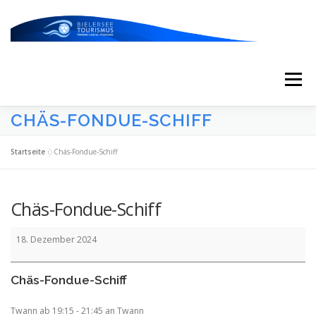
Zum
Inhalt
springen
Menü
CHÄS-FONDUE-SCHIFF
START
AKTUELLES
KALENDER
Startseite
»
Chäs-Fondue-Schiff
ERLEBNISSE & ATTRAKTIONEN
Chäs-Fondue-Schiff
Chäs-
ESSEN/TRINKEN/SCHLAFEN
UNTERWEGS
18. Dezember 2024
Fondue-
Schiff
Chäs-Fondue-Schiff
ÜBER UNS
Twann ab 19:15 - 21:45 an Twann