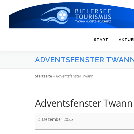
Zum
Inhalt
springen
START
AKTUE
ADVENTSFENSTER TWAN
Startseite
»
Adventsfenster Twann
Adventsfenster Twann
Adventsfenster
2. Dezember 2025
Twann