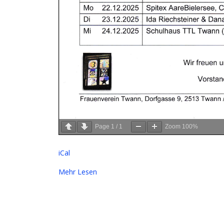
Page
1
/
1
Zoom
100%
iCal
Mehr Lesen