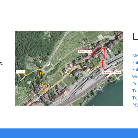
L
Me
Fa
t.
Fa
We
Re
To
To
Pf