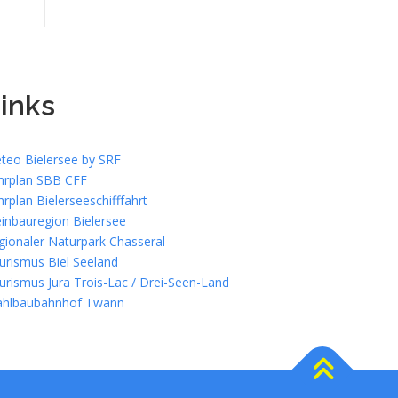
inks
teo Bielersee by SRF
hrplan SBB CFF
hrplan Bielerseeschifffahrt
inbauregion Bielersee
gionaler Naturpark Chasseral
urismus Biel Seeland
urismus Jura Trois-Lac / Drei-Seen-Land
ahlbaubahnhof Twann