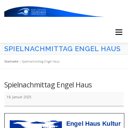
Zum
Inhalt
springen
Menü
SPIELNACHMITTAG ENGEL HAUS
START
AKTUELLES
KALENDER
Startseite
»
Spielnachmittag Engel Haus
ERLEBNISSE & ATTRAKTIONEN
Spielnachmittag Engel Haus
Spielnachmittag
ESSEN/TRINKEN/SCHLAFEN
UNTERWEGS
18. Januar 2025
Engel
Haus
ÜBER UNS