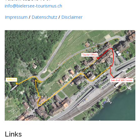
info@bielersee-tourismus.ch
Impressum
/
Datenschutz
/
Disclaimer
Links