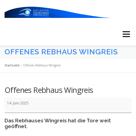
Zum
Inhalt
springen
Menü
OFFENES REBHAUS WINGREIS
START
AKTUELLES
KALENDER
Startseite
»
Offenes Rebhaus Wingreis
ERLEBNISSE & ATTRAKTIONEN
Offenes Rebhaus Wingreis
Offenes
ESSEN/TRINKEN/SCHLAFEN
UNTERWEGS
14. Juni 2025
Rebhaus
Wingreis
Das Rebhauses Wingreis hat die Tore weit
ÜBER UNS
geöffnet.