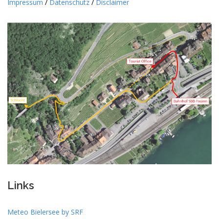
Impressum
/
Datenschutz
/
Disclaimer
Links
Meteo Bielersee by SRF