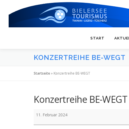
Zum
Inhalt
springen
START
AKTUE
KONZERTREIHE BE-WEGT
Startseite
»
Konzertreihe BE-WEGT
Konzertreihe BE-WEGT
Konzertreihe
11. Februar 2024
BE-
WEGT