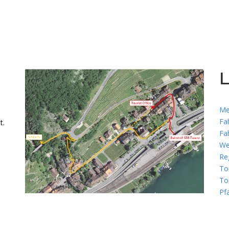
L
Me
Fa
t.
Fa
We
Re
To
To
Pf