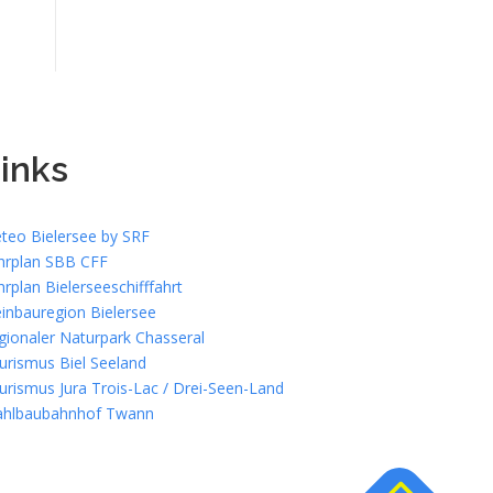
inks
teo Bielersee by SRF
hrplan SBB CFF
hrplan Bielerseeschifffahrt
inbauregion Bielersee
gionaler Naturpark Chasseral
urismus Biel Seeland
urismus Jura Trois-Lac / Drei-Seen-Land
ahlbaubahnhof Twann