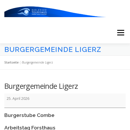
Zum
Inhalt
springen
Menü
BURGERGEMEINDE LIGERZ
START
AKTUELLES
KALENDER
Startseite
»
Burgergemeinde Ligerz
ERLEBNISSE & ATTRAKTIONEN
Burgergemeinde Ligerz
Burgergemeinde
ESSEN/TRINKEN/SCHLAFEN
UNTERWEGS
25. April 2026
Ligerz
Burgerstube Combe
ÜBER UNS
Arbeitstag Forsthaus