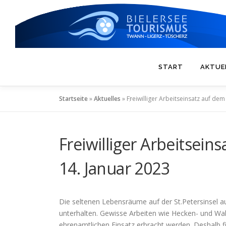
Zum
Inhalt
springen
START
AKTUE
Startseite
»
Aktuelles
»
Freiwilliger Arbeitseinsatz auf d
Freiwilliger Arbeitsei
14. Januar 2023
Die seltenen Lebensräume auf der St.Petersinsel 
unterhalten. Gewisse Arbeiten wie Hecken- und Wa
ehrenamtlichen Einsatz erbracht werden. Deshalb fi