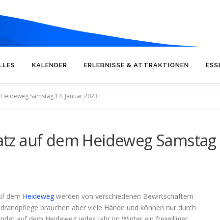
LLES
KALENDER
ERLEBNISSE & ATTRAKTIONEN
ESS
em Heideweg Samstag 14. Januar 2023
nsatz auf dem Heideweg Samstag
auf dem
Heideweg
werden von verschiedenen Bewirtschaftern
ldrandpflege brauchen aber viele Hände und können nur durch
ndet auf dem Heideweg jedes Jahr im Winter ein freiwilliger